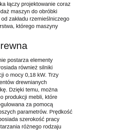
a łączy projektowanie coraz
edaż maszyn do obróbki
 od zakładu rzemieślniczego
orstwa, którego maszyny
drewna
ie postarza elementy
siada również silniki
acji o mocy 0,18 kW. Trzy
mentów drewnianych
ykę. Dzięki temu, można
 produkcji mebli, które
regulowana za pomocą
lepszych parametrów. Prędkość
osiada szerokość pracy
tarzania różnego rodzaju