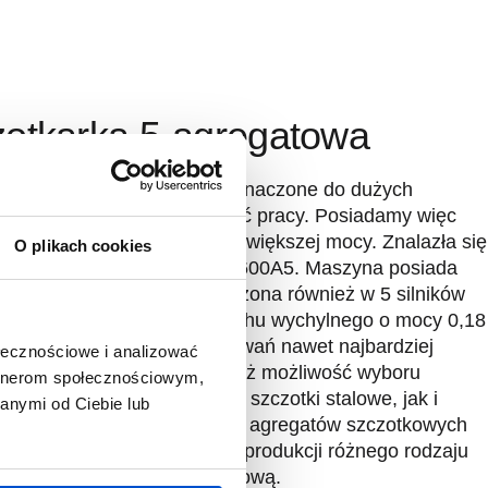
otkarka 5-agregatowa
liśmy również maszyny przeznaczone do dużych
agana jest wysoka wydajność pracy. Posiadamy więc
marki Guosen, również te o większej mocy. Znalazła się
O plikach cookies
 5-agregatowa Guosen GSGS600A5. Maszyna posiada
 mocy: 4 kW. Została wyposażona również w 5 silników
5,5 kW oraz 5 silników do ruchu wychylnego o mocy 0,18
więc dostosowana do oczekiwań nawet najbardziej
ołecznościowe i analizować
Dużym udogodnieniem jest też możliwość wyboru
artnerom społecznościowym,
ozostają zarówno tradycyjne szczotki stalowe, jak i
anymi od Ciebie lub
zyszczące czy andalon/tylex. 5 agregatów szczotkowych
oskonale sprawdza się przy produkcji różnego rodzaju
o drewna na skalę przemysłową.