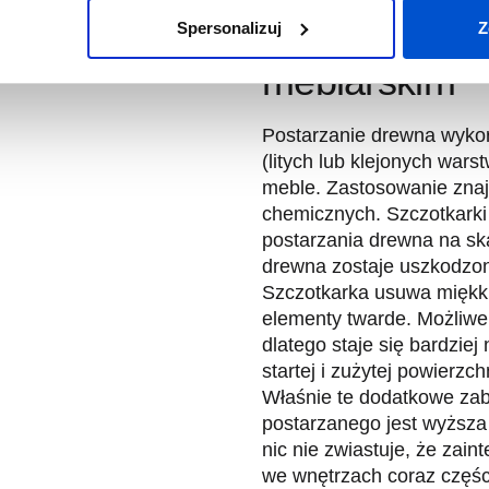
Postarzane d
Spersonalizuj
Z
meblarskim
Postarzanie drewna wykor
(litych lub klejonych war
meble. Zastosowanie znajd
chemicznych. Szczotkark
postarzania drewna na sk
drewna zostaje uszkodzona
Szczotkarka usuwa miękki
elementy twarde. Możliwe
dlatego staje się bardzie
startej i zużytej powierzc
Właśnie te dodatkowe zab
postarzanego jest wyższa 
nic nie zwiastuje, że zai
we wnętrzach coraz częśc