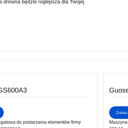
a drewna będzie najlepsza dla Twojej
GS600A3
Guos
Zobacz
egatowa do postarzania elementów firmy
Maszyna 