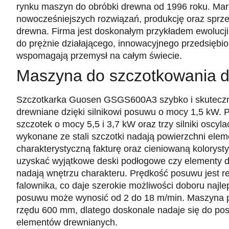
rynku maszyn do obróbki drewna od 1996 roku. Mark
nowocześniejszych rozwiązań, produkcję oraz sprz
drewna. Firma jest doskonałym przykładem ewolucji
do prężnie działającego, innowacyjnego przedsiębi
wspomagają przemysł na całym świecie.
Maszyna do szczotkowania 
Szczotkarka Guosen GSGS600A3 szybko i skuteczn
drewniane dzięki silnikowi posuwu o mocy 1,5 kW. Po
szczotek o mocy 5,5 i 3,7 kW oraz trzy silniki oscyl
wykonane ze stali szczotki nadają powierzchni ele
charakterystyczną fakturę oraz cieniowaną koloryst
uzyskać wyjątkowe deski podłogowe czy elementy do
nadają wnętrzu charakteru. Prędkość posuwu jest 
falownika, co daje szerokie możliwości doboru naj
posuwu może wynosić od 2 do 18 m/min. Maszyna p
rzędu 600 mm, dlatego doskonale nadaje się do pos
elementów drewnianych.