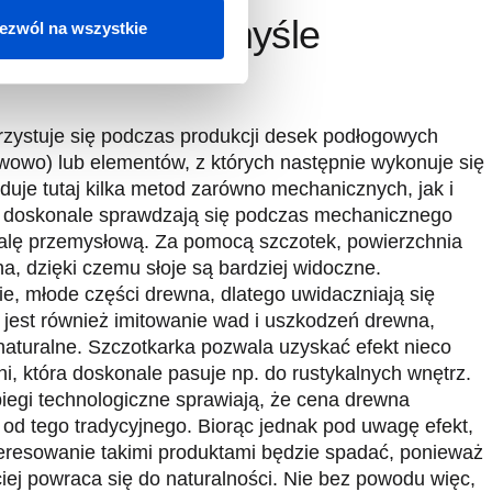
rewno w przemyśle
ezwól na wszystkie
zystuje się podczas produkcji desek podłogowych
stwowo) lub elementów, z których następnie wykonuje się
uje tutaj kilka metod zarówno mechanicznych, jak i
i doskonale sprawdzają się podczas mechanicznego
alę przemysłową. Za pomocą szczotek, powierzchnia
, dzięki czemu słoje są bardziej widoczne.
e, młode części drewna, dlatego uwidaczniają się
 jest również imitowanie wad i uszkodzeń drewna,
j naturalne. Szczotkarka pozwala uzyskać efekt nieco
hni, która doskonale pasuje np. do rustykalnych wnętrz.
iegi technologiczne sprawiają, że cena drewna
od tego tradycyjnego. Biorąc jednak pod uwagę efekt,
nteresowanie takimi produktami będzie spadać, ponieważ
iej powraca się do naturalności. Nie bez powodu więc,