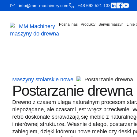
info@mm-machinery.com
+48 692 521 133
Poznaj nas
Produkty
Serwis maszyn
Linie
Maszyny stolarskie nowe
Postarzanie drewna
Postarzanie drewna
Drewno z czasem ulega naturalnym procesom starze
niepożądane, ale czasami jest wręcz przeciwnie. W
retro doskonale sprawdzają się meble z naturalneg
i nierównej strukturze. Właśnie dlatego, postarzan
zabiegiem, dzięki któremu nowe meble czy deski 