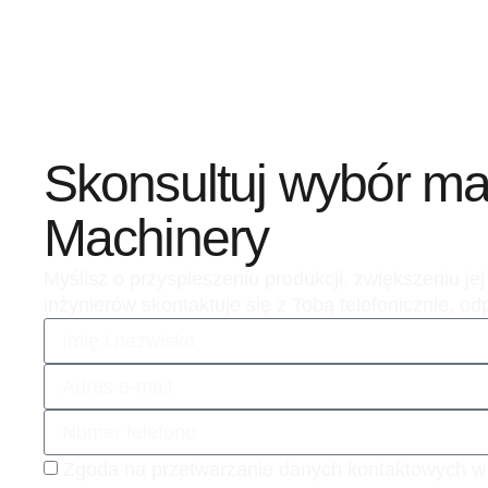
Skonsultuj wybór m
Machinery
Myślisz o przyspieszeniu produkcji, zwiększeniu j
inżynierów skontaktuje się z Tobą telefonicznie, 
Zgoda na przetwarzanie danych kontaktowych w