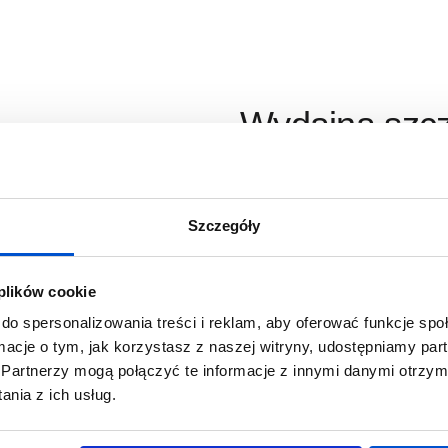
Wydajna szcz
W naszej ofercie umieści
zakładów, w których wym
różnego rodzaju maszyny 
Szczegóły
wśród nich szczotkarka
silnik posuwu o większej
 plików cookie
wrzecion o mocy 7,5 lub 
kW. Szczotkarka została 
do spersonalizowania treści i reklam, aby oferować funkcje sp
wymagających klientów. 
ormacje o tym, jak korzystasz z naszej witryny, udostępniamy p
szczotek. Do dyspozycji p
Partnerzy mogą połączyć te informacje z innymi danymi otrzym
szlifujące, polerujące, c
nia z ich usług.
sprawia, że szczotkarka d
elementów z postarzaneg