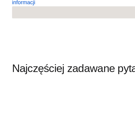
informacji
.
info@mm-machinery.com
+48 692 521 133
Najczęściej zadawane pyt