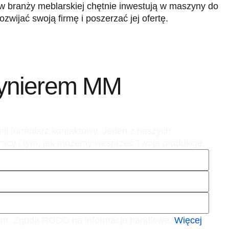
 w branży meblarskiej chętnie inwestują w maszyny do
zwijać swoją firmę i poszerzać jej ofertę.
żynierem MM
nij formularz kontaktowy. Jeden z naszych
pracy i tym, jak możemy wesprzeć Twoją produkcję.
wym. Zgoda RODO na informacje handlowe.
Więcej