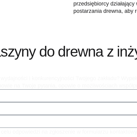
przedsiębiorcy działający
postarzania drewna, aby ro
aszyny do drewna z in
ej wydajności i konkurencyjności Twojego zakładu? Wypeł
odpowie na Twoje pytania, opowie o możliwościach współ
 celu odpowiedzi na zgłoszenie w formularzu kontakto