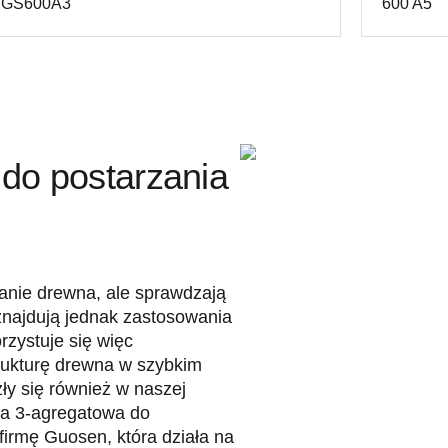
SGS600A3
600 A5
do postarzania
anie drewna, ale sprawdzają
najdują jednak zastosowania
zystuje się więc
strukturę drewna w szybkim
y się również w naszej
ka 3-agregatowa do
irmę Guosen, która działa na