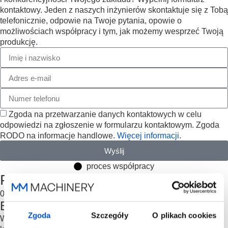
kontaktowy. Jeden z naszych inżynierów skontaktuje się z Tobą
telefonicznie, odpowie na Twoje pytania, opowie o
możliwościach współpracy i tym, jak możemy wesprzeć Twoją
produkcję.
Zgoda na przetwarzanie danych kontaktowych w celu
odpowiedzi na zgłoszenie w formularzu kontaktowym. Zgoda
RODO na informacje handlowe.
Więcej informacji
.
Wyślij
proces współpracy
Poznaj nasz proces współpracy
01
Bezpłatna konsultacja
Zgoda
Szczegóły
O plikach cookies
Wypełniasz formularz, a my umawiamy Cię na bezpłatną