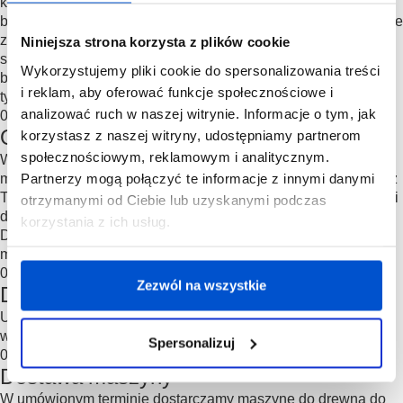
konsultację. W trakcie konsultacji zapytamy o Twoje cele
biznesowe, plany i strukturę linii produkcyjnej. Na tej podstawie
zdefiniujemy kryteria maszyn do drewna, które najlepiej
Niniejsza strona korzysta z plików cookie
sprawdzą się w przypadku Twojej linii produkcyjnej. Jeśli nie
Wykorzystujemy pliki cookie do spersonalizowania treści
będziemy mogli sprostać Twoim oczekiwaniom, dowiesz się o
i reklam, aby oferować funkcje społecznościowe i
tym od razu.
analizować ruch w naszej witrynie. Informacje o tym, jak
02
Oferta
korzystasz z naszej witryny, udostępniamy partnerom
społecznościowym, reklamowym i analitycznym.
W przesłanej ofercie znajdziesz rekomendowane przez nas
Partnerzy mogą połączyć te informacje z innymi danymi
modele maszyn do obróbki drewna, które będą kompatybilne z
Twoją linią produkcyjną. Poznasz ceny, parametry techniczne i
otrzymanymi od Ciebie lub uzyskanymi podczas
dokładne wyliczenia zwrotu z inwestycji dla każdego modelu.
korzystania z ich usług.
Dowiesz się także, jaki jest czas zamówienia i wdrożenia
maszyny od momentu zakupu.
03
Zezwól na wszystkie
Decyzja o współpracy
Uzgadniamy kwestię finansowania, podpisujemy umowę i
wspólnie ustalamy termin realizacji.
Spersonalizuj
04
Dostawa maszyny
W umówionym terminie dostarczamy maszynę do drewna do