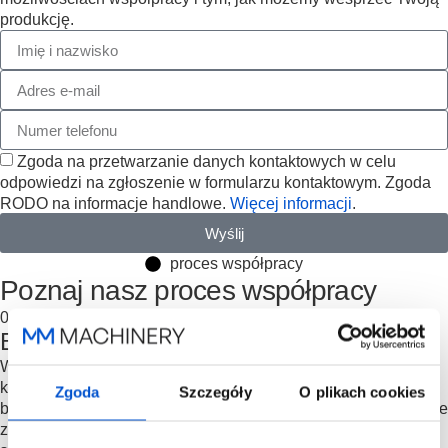
produkcję.
Zgoda na przetwarzanie danych kontaktowych w celu
odpowiedzi na zgłoszenie w formularzu kontaktowym. Zgoda
RODO na informacje handlowe.
Więcej informacji
.
Wyślij
proces współpracy
Poznaj nasz proces współpracy
01
Bezpłatna konsultacja
Wypełniasz formularz, a my umawiamy Cię na bezpłatną
konsultację. W trakcie konsultacji zapytamy o Twoje cele
Zgoda
Szczegóły
O plikach cookies
biznesowe, plany i strukturę linii produkcyjnej. Na tej podstawie
zdefiniujemy kryteria maszyn do drewna, które najlepiej