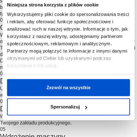
sprawdzą się w przypadku Twojej linii produkcyjnej. Jeśli nie
Niniejsza strona korzysta z plików cookie
będziemy mogli sprostać Twoim oczekiwaniom, dowiesz się o
tym od razu.
Wykorzystujemy pliki cookie do spersonalizowania treści
02
i reklam, aby oferować funkcje społecznościowe i
Oferta
analizować ruch w naszej witrynie. Informacje o tym, jak
W przesłanej ofercie znajdziesz rekomendowane przez nas
korzystasz z naszej witryny, udostępniamy partnerom
modele maszyn do obróbki drewna, które będą kompatybilne z
społecznościowym, reklamowym i analitycznym.
Twoją linią produkcyjną. Poznasz ceny, parametry techniczne i
Partnerzy mogą połączyć te informacje z innymi danymi
dokładne wyliczenia zwrotu z inwestycji dla każdego modelu.
otrzymanymi od Ciebie lub uzyskanymi podczas
Dowiesz się także, jaki jest czas zamówienia i wdrożenia
korzystania z ich usług.
maszyny od momentu zakupu.
03
Decyzja o współpracy
Zezwól na wszystkie
Uzgadniamy kwestię finansowania, podpisujemy umowę i
wspólnie ustalamy termin realizacji.
04
Spersonalizuj
Dostawa maszyny
W umówionym terminie dostarczamy maszynę do drewna do
Twojego zakładu produkcyjnego.
05
Wdrożenie maszyny