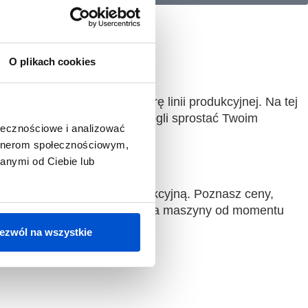
O plikach cookies
iznesowe, plany i strukturę linii produkcyjnej. Na tej
cyjnej. Jeśli nie będziemy mogli sprostać Twoim
ołecznościowe i analizować
artnerom społecznościowym,
anymi od Ciebie lub
tybilne z Twoją linią produkcyjną. Poznasz ceny,
est czas zamówienia i wdrożenia maszyny od momentu
ezwól na wszystkie