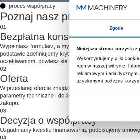
proces współpracy
Poznaj nasz proces współpr
01
Zgoda
Bezpłatna konsultacja
Wypełniasz formularz, a my umawiamy Cię na bezpłatną ko
Niniejsza strona korzysta z
podstawie zdefiniujemy kryteria maszyn do drewna, które
Wykorzystujemy pliki cookie 
oczekiwaniom, dowiesz się o tym od razu.
ruch w naszej witrynie. Inf
02
reklamowym i analitycznym. 
Oferta
uzyskanymi podczas korzysta
W przesłanej ofercie znajdziesz rekomendowane przez 
parametry techniczne i dokładne wyliczenia zwrotu z in
zakupu.
03
Decyzja o współpracy
Uzgadniamy kwestię finansowania, podpisujemy umowę i 
04