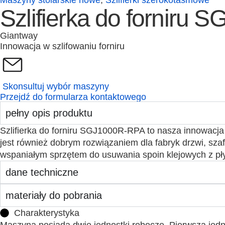
Maszyny stolarskie nowe
,
Szlifierki szerokotaśmowe
Szlifierka do forniru
Giantway
Innowacja w szlifowaniu forniru
Skonsultuj wybór maszyny
Przejdź do formularza kontaktowego
pełny opis produktu
Szlifierka do forniru SGJ1000R-RPA to nasza innowacj
jest również dobrym rozwiązaniem dla fabryk drzwi, szafek
wspaniałym sprzętem do usuwania spoin klejowych z płyt
dane techniczne
materiały do pobrania
Charakterystyka