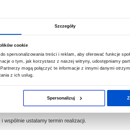
acy
Szczegóły
nsultację. W trakcie konsultacji zapytamy o Twoje cele b
 plików cookie
 najlepiej sprawdzą się w przypadku Twojej linii produk
do spersonalizowania treści i reklam, aby oferować funkcje sp
ormacje o tym, jak korzystasz z naszej witryny, udostępniamy p
Partnerzy mogą połączyć te informacje z innymi danymi otrzym
nia z ich usług.
nas modele maszyn do obróbki drewna, które będą kompa
westycji dla każdego modelu. Dowiesz się także, jaki j
Spersonalizuj
Z
wspólnie ustalamy termin realizacji.