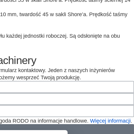
rdości 55 w skali Shore’a. Prędkość taśmy ściernej 14
10 mm, twardość 45 w sakli Shore’a. Prędkość taśmy
 każdej jednostki roboczej. Są odsłonięte na obu
achinery
ormularz kontaktowy. Jeden z naszych inżynierów
 możemy wesprzeć Twoją produkcję.
 Zgoda RODO na informacje handlowe.
Więcej informacji
.