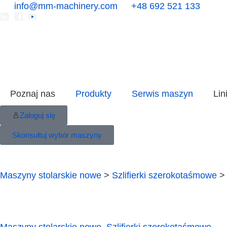
info@mm-machinery.com
+48 692 521 133
Poznaj nas
Produkty
Serwis maszyn
Lin
Zaloguj się
Skonsultuj wybór maszyny
Maszyny stolarskie nowe
>
Szlifierki szerokotaśmowe
> 