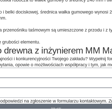
ostka robocza to wałek gumowy o średnicy 240 mm i twa
 i belki dociskowej, średnica wałka gumowego wynosi 2
 mm.
 przenośniku taśmowym są umieszczone z przodu i z tyłu
 grubości elementu.
o drewna z inżynierem MM M
dajności i konkurencyjności Twojego zakładu? Wypełnij f
 pytania, opowie o możliwościach współpracy i tym, jak
 odpowiedzi na zgłoszenie w formularzu kontaktowym.
Wyślij