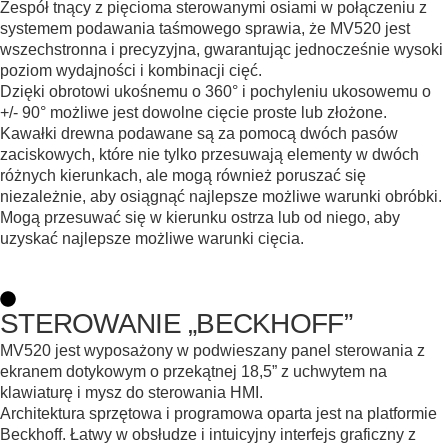
Zespół tnący z pięcioma sterowanymi osiami w połączeniu z
systemem podawania taśmowego sprawia, że MV520 jest
wszechstronna i precyzyjna, gwarantując jednocześnie wysoki
poziom wydajności i kombinacji cięć.
Dzięki obrotowi ukośnemu o 360° i pochyleniu ukosowemu o
+/- 90° możliwe jest dowolne cięcie proste lub złożone.
Kawałki drewna podawane są za pomocą dwóch pasów
zaciskowych, które nie tylko przesuwają elementy w dwóch
różnych kierunkach, ale mogą również poruszać się
niezależnie, aby osiągnąć najlepsze możliwe warunki obróbki.
Mogą przesuwać się w kierunku ostrza lub od niego, aby
uzyskać najlepsze możliwe warunki cięcia.
STEROWANIE „BECKHOFF”
MV520 jest wyposażony w podwieszany panel sterowania z
ekranem dotykowym o przekątnej 18,5” z uchwytem na
klawiaturę i mysz do sterowania HMI.
Architektura sprzętowa i programowa oparta jest na platformie
Beckhoff. Łatwy w obsłudze i intuicyjny interfejs graficzny z