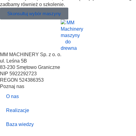
zadbamy również o szkolenie.
Skonsultuj wybór maszyny
MM MACHINERY Sp. z o. o.
ul. Leśna 5B
83-230 Smętowo Graniczne
NIP 5922292723
REGON 524386353
Poznaj nas
O nas
Realizacje
Baza wiedzy