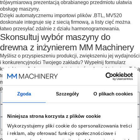
trójwymiarową prezentacją obrabianego przedmiotu ułatwia
obsługę maszyny.
Dzięki automatycznemu importowi plików .BTL, MV520
doskonale integruje się z siecią firmową, a listy cięć można
łatwo przesyłać zdalnie z działu harmonogramowania.
Skonsultuj wybór maszyny do
drewna z inżynierem MM Machinery
Myślisz o przyspieszeniu produkcji, zwiększeniu jej wydajności
i konkurencyjności Twojego zakładu? Wypełnij formularz
kontaktowy. Jeden z naszych inżynierów skontaktuje się z Tobą
telefonicznie, odpowie na Twoje pytania, opowie o
możliwościach współpracy i tym, jak możemy wesprzeć Twoją
produkcję.
Zgoda
Szczegóły
O plikach cookies
Niniejsza strona korzysta z plików cookie
Wykorzystujemy pliki cookie do spersonalizowania treści
Zgoda na przetwarzanie danych kontaktowych w celu
i reklam, aby oferować funkcje społecznościowe i
odpowiedzi na zgłoszenie w formularzu kontaktowym. Zgoda