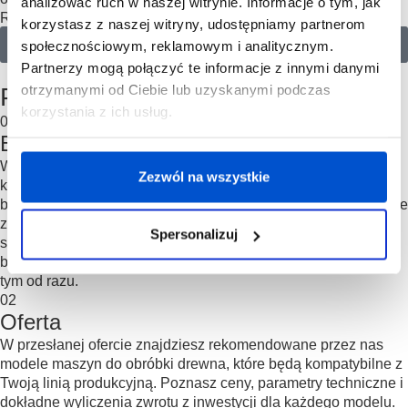
analizować ruch w naszej witrynie. Informacje o tym, jak
RODO na informacje handlowe.
Więcej informacji
.
korzystasz z naszej witryny, udostępniamy partnerom
Wyślij
społecznościowym, reklamowym i analitycznym.
Partnerzy mogą połączyć te informacje z innymi danymi
proces współpracy
otrzymanymi od Ciebie lub uzyskanymi podczas
Poznaj nasz proces współpracy
korzystania z ich usług.
01
Bezpłatna konsultacja
Wypełniasz formularz, a my umawiamy Cię na bezpłatną
Zezwól na wszystkie
konsultację. W trakcie konsultacji zapytamy o Twoje cele
biznesowe, plany i strukturę linii produkcyjnej. Na tej podstawie
zdefiniujemy kryteria maszyn do drewna, które najlepiej
Spersonalizuj
sprawdzą się w przypadku Twojej linii produkcyjnej. Jeśli nie
będziemy mogli sprostać Twoim oczekiwaniom, dowiesz się o
tym od razu.
02
Oferta
W przesłanej ofercie znajdziesz rekomendowane przez nas
modele maszyn do obróbki drewna, które będą kompatybilne z
Twoją linią produkcyjną. Poznasz ceny, parametry techniczne i
dokładne wyliczenia zwrotu z inwestycji dla każdego modelu.