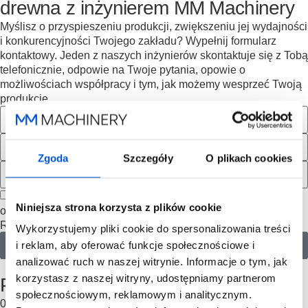
drewna z inżynierem MM Machinery
Myślisz o przyspieszeniu produkcji, zwiększeniu jej wydajności
i konkurencyjności Twojego zakładu? Wypełnij formularz
kontaktowy. Jeden z naszych inżynierów skontaktuje się z Tobą
telefonicznie, odpowie na Twoje pytania, opowie o
możliwościach współpracy i tym, jak możemy wesprzeć Twoją
produkcję.
Zgoda
Szczegóły
O plikach cookies
Zgoda na przetwarzanie danych kontaktowych w celu
Niniejsza strona korzysta z plików cookie
odpowiedzi na zgłoszenie w formularzu kontaktowym. Zgoda
RODO na informacje handlowe.
Więcej informacji
.
Wykorzystujemy pliki cookie do spersonalizowania treści
i reklam, aby oferować funkcje społecznościowe i
Wyślij
analizować ruch w naszej witrynie. Informacje o tym, jak
proces współpracy
korzystasz z naszej witryny, udostępniamy partnerom
Poznaj nasz proces współpracy
społecznościowym, reklamowym i analitycznym.
01