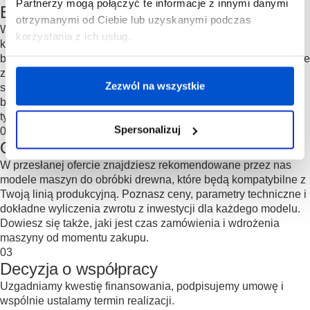
Partnerzy mogą połączyć te informacje z innymi danymi
Bezpłatna konsultacja
otrzymanymi od Ciebie lub uzyskanymi podczas
Wypełniasz formularz, a my umawiamy Cię na bezpłatną
korzystania z ich usług.
konsultację. W trakcie konsultacji zapytamy o Twoje cele
biznesowe, plany i strukturę linii produkcyjnej. Na tej podstawie
zdefiniujemy kryteria maszyn do drewna, które najlepiej
Zezwól na wszystkie
sprawdzą się w przypadku Twojej linii produkcyjnej. Jeśli nie
będziemy mogli sprostać Twoim oczekiwaniom, dowiesz się o
tym od razu.
Spersonalizuj
02
Oferta
W przesłanej ofercie znajdziesz rekomendowane przez nas
modele maszyn do obróbki drewna, które będą kompatybilne z
Twoją linią produkcyjną. Poznasz ceny, parametry techniczne i
dokładne wyliczenia zwrotu z inwestycji dla każdego modelu.
Dowiesz się także, jaki jest czas zamówienia i wdrożenia
maszyny od momentu zakupu.
03
Decyzja o współpracy
Uzgadniamy kwestię finansowania, podpisujemy umowę i
wspólnie ustalamy termin realizacji.