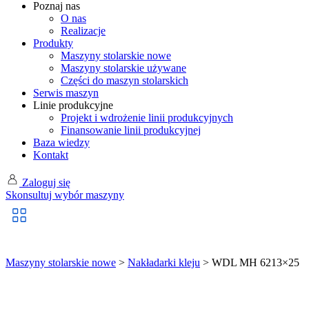
Poznaj nas
O nas
Realizacje
Produkty
Maszyny stolarskie nowe
Maszyny stolarskie używane
Części do maszyn stolarskich
Serwis maszyn
Linie produkcyjne
Projekt i wdrożenie linii produkcyjnych
Finansowanie linii produkcyjnej
Baza wiedzy
Kontakt
Zaloguj się
Skonsultuj wybór maszyny
Maszyny stolarskie nowe
>
Nakładarki kleju
> WDL MH 6213×25