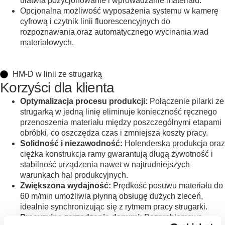
ułatwia pozycjonowanie i wprowadzanie materiału.
Opcjonalna możliwość wyposażenia systemu w kamerę
cyfrową i czytnik linii fluorescencyjnych do
rozpoznawania oraz automatycznego wycinania wad
materiałowych.
HM-D w linii ze strugarką
Korzyści dla klienta
Optymalizacja procesu produkcji:
Połączenie pilarki ze
strugarką w jedną linię eliminuje konieczność ręcznego
przenoszenia materiału między poszczególnymi etapami
obróbki, co oszczędza czas i zmniejsza koszty pracy.
Solidność i niezawodność:
Holenderska produkcja oraz
ciężka konstrukcja ramy gwarantują długą żywotność i
stabilność urządzenia nawet w najtrudniejszych
warunkach hal produkcyjnych.
Zwiększona wydajność:
Prędkość posuwu materiału do
60 m/min umożliwia płynną obsługę dużych zleceń,
idealnie synchronizując się z rytmem pracy strugarki.
Precyzyjne zarządzanie danymi:
Bezproblemowa