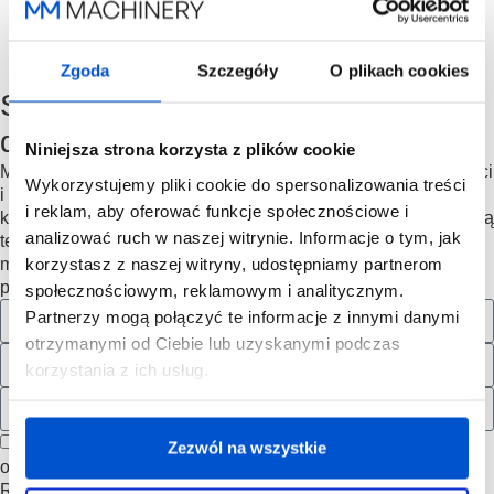
komunikacja z zewnętrznymi programami kreślarskimi
pozwala na pełną kontrolę nad procesem cięcia i
błyskawiczne reagowanie na zmiany w projekcie z
Zgoda
Szczegóły
O plikach cookies
poziomu biura.
Skonsultuj wybór maszyny do
drewna z inżynierem MM Machinery
Niniejsza strona korzysta z plików cookie
Myślisz o przyspieszeniu produkcji, zwiększeniu jej wydajności
Wykorzystujemy pliki cookie do spersonalizowania treści
i konkurencyjności Twojego zakładu? Wypełnij formularz
i reklam, aby oferować funkcje społecznościowe i
kontaktowy. Jeden z naszych inżynierów skontaktuje się z Tobą
analizować ruch w naszej witrynie. Informacje o tym, jak
telefonicznie, odpowie na Twoje pytania, opowie o
korzystasz z naszej witryny, udostępniamy partnerom
możliwościach współpracy i tym, jak możemy wesprzeć Twoją
produkcję.
społecznościowym, reklamowym i analitycznym.
Partnerzy mogą połączyć te informacje z innymi danymi
otrzymanymi od Ciebie lub uzyskanymi podczas
korzystania z ich usług.
Zgoda na przetwarzanie danych kontaktowych w celu
Zezwól na wszystkie
odpowiedzi na zgłoszenie w formularzu kontaktowym. Zgoda
RODO na informacje handlowe.
Więcej informacji
.