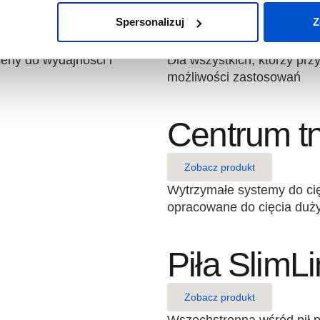
Piła popr
Spersonalizuj
Z
Zobacz produkt
eny do wydajności i
Dla wszystkich, którzy pr
możliwości zastosowań
Centrum t
Zobacz produkt
Wytrzymałe systemy do cię
opracowane do cięcia duży
Piła SlimL
Zobacz produkt