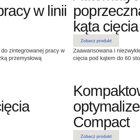
acy w linii
poprzeczn
kąta cięcia
Zobacz produkt
do zintegrowanej pracy w
Zaawansowana i niezwykle
iężką przemysłową
cięcia pod kątem do 60 sto
Kompakto
ięcia
optymaliz
Compact
Zobacz produkt