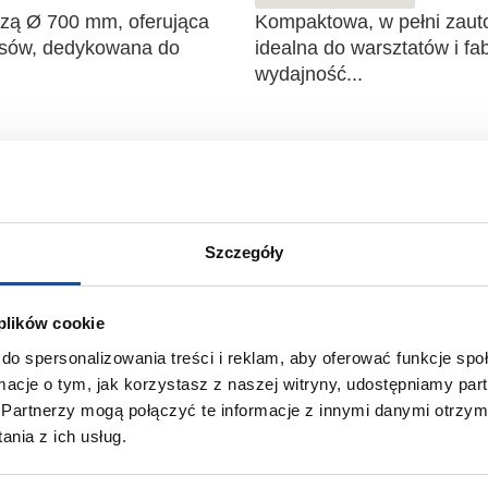
zą Ø 700 mm, oferująca
Kompaktowa, w pełni zauto
iosów, dedykowana do
idealna do warsztatów i fa
wydajność...
Zautomat
Saw 2000
optymalizu
TigerSaw 
Szczegóły
Zobacz produkt
 plików cookie
izujące do metali
W pełni zautomatyzowane c
do spersonalizowania treści i reklam, aby oferować funkcje sp
e i maksymalizację zysku z
wyposażone w system chło
ormacje o tym, jak korzystasz z naszej witryny, udostępniamy p
dokładność i minimalizacj
Partnerzy mogą połączyć te informacje z innymi danymi otrzym
nia z ich usług.