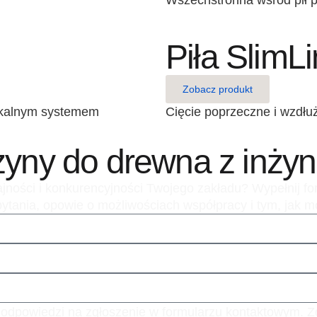
Wszechstronna wśród pił 
Piła SlimL
Zobacz produkt
ikalnym systemem
Cięcie poprzeczne i wzdł
zyny do drewna z inż
dajności i konkurencyjności Twojego zakładu? Wypełnij f
 pytania, opowie o możliwościach współpracy i tym, jak
 odpowiedzi na zgłoszenie w formularzu kontaktowym.