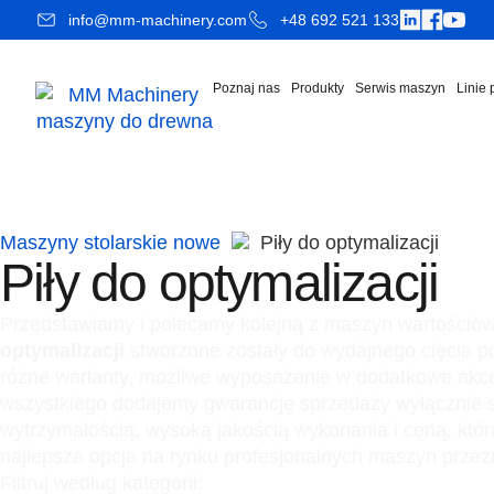
info@mm-machinery.com
+48 692 521 133
Poznaj nas
Produkty
Serwis maszyn
Linie
Maszyny stolarskie nowe
Piły do optymalizacji
Piły do optymalizacji
Przedstawiamy i polecamy kolejną z maszyn wartościow
optymalizacji
stworzone zostały do wydajnego cięcia po
różne warianty, możliwe wyposażenie w dodatkowe akceso
wszystkiego dodajemy gwarancję sprzedaży wyłącznie
wytrzymałością, wysoką jakością wykonania i ceną, która
najlepsza opcja na rynku profesjonalnych maszyn przez
Filtruj według kategorii: