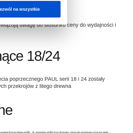
zeczna C14
ezwól na wszystkie
zywiązują uwagę do stosunku ceny do wydajności i
nące 18/24
cia poprzecznego PAUL serii 18 i 24 zostały
ch przekrojów z litego drewna
ine