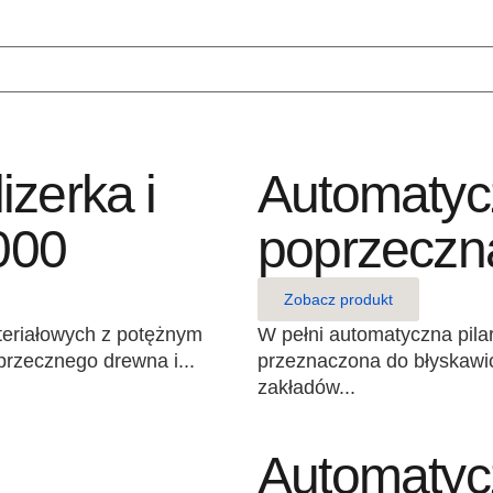
zerka i
Automatycz
000
poprzecz
Zobacz produkt
ateriałowych z potężnym
W pełni automatyczna pil
rzecznego drewna i...
przeznaczona do błyskawic
zakładów...
Automatycz