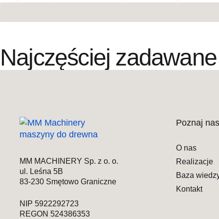
info@mm-machinery.com
+48 692 521 133
Najczęściej zadawane
Poznaj na
O nas
MM MACHINERY Sp. z o. o.
Realizacje
ul. Leśna 5B
Baza wiedz
83-230 Smętowo Graniczne
Kontakt
NIP 5922292723
REGON 524386353