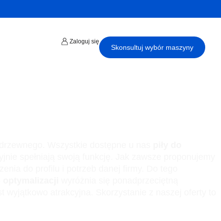
Zaloguj się
Skonsultuj wybór maszyny
a drzewnego. Wszystkie dostępne u nas
piły do
yjnie spełniają swoją funkcję. Jak zawsze proponujemy
ia do profilu i potrzeb danej firmy. Do tego
o optymalizacji
wyróżnia się ponadprzeciętną
 wyjątkowo atrakcyjna. Skorzystanie z naszej oferty to