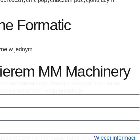
poprzecznych z popychaczem pozycjonującym
ine Formatic
użne w jednym
ynierem MM Machinery
ormularz kontaktowy. Jeden z naszych inżynierów
 możemy wesprzeć Twoją produkcję.
 Zgoda RODO na informacje handlowe.
Więcej informacji
.