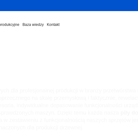
 produkcyjne
Baza wiedzy
Kontakt
ych dla profesjonalnej produkcji w branży przetwórstw
przecznego na skalę przemysłową i faktycznie, rewelac
ria, indywidualne dopasowanie funkcjonalności urządzen
 sprawdzonych maszyn. Dzięki temu każda nasza
piły d
 w zestawieniu z funkcjonalnością naszych sprzętów jest
naczonych dla produkcji drzewnej.