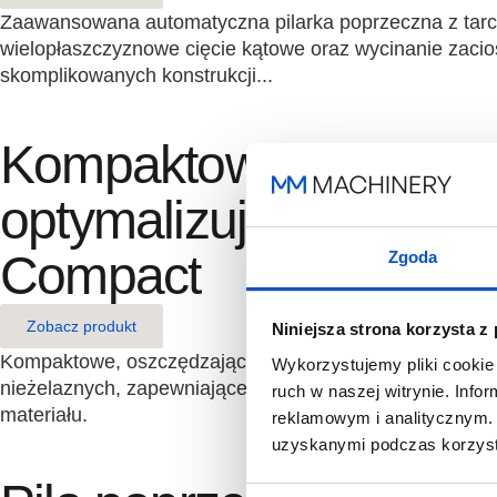
Zaawansowana automatyczna pilarka poprzeczna z tarc
wielopłaszczyznowe cięcie kątowe oraz wycinanie zac
skomplikowanych konstrukcji...
Kompaktowe centrum
optymalizujące Tiger
Compact
Zgoda
Zobacz produkt
Niniejsza strona korzysta z
Kompaktowe, oszczędzające przestrzeń centrum optymal
Wykorzystujemy pliki cookie 
nieżelaznych, zapewniające w pełni automatyczne cięci
ruch w naszej witrynie. Inf
materiału.
reklamowym i analitycznym. 
uzyskanymi podczas korzysta