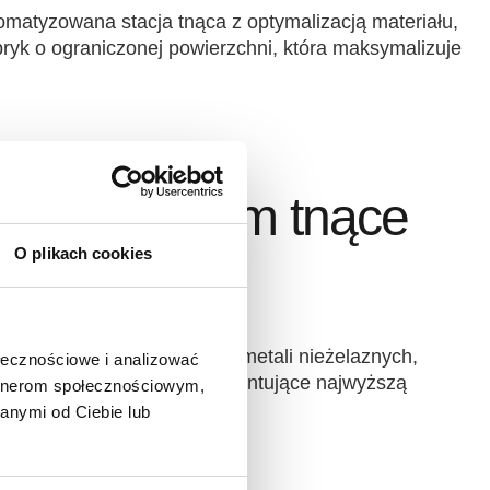
matyzowana stacja tnąca z optymalizacją materiału,
bryk o ograniczonej powierzchni, która maksymalizuje
yzowane
jące centrum tnące
2000
O plikach cookies
entrum optymalizujące do metali nieżelaznych,
ołecznościowe i analizować
dzenia mgłą olejową, gwarantujące najwyższą
artnerom społecznościowym,
ę odpadów.
anymi od Ciebie lub