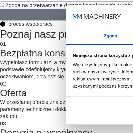
Zgoda na przetwarzanie danych kontaktowych w celu
proces współpracy
Poznaj nasz proces współpr
Zgoda
01
Bezpłatna konsultacja
Niniejsza strona korzysta z
Wypełniasz formularz, a my umawiamy Cię na bezpłatną ko
Wykorzystujemy pliki cookie 
podstawie zdefiniujemy kryteria maszyn do drewna, które
ruch w naszej witrynie. Inf
oczekiwaniom, dowiesz się o tym od razu.
reklamowym i analitycznym. 
02
uzyskanymi podczas korzysta
Oferta
W przesłanej ofercie znajdziesz rekomendowane przez 
parametry techniczne i dokładne wyliczenia zwrotu z in
zakupu.
03
Decyzja o współpracy