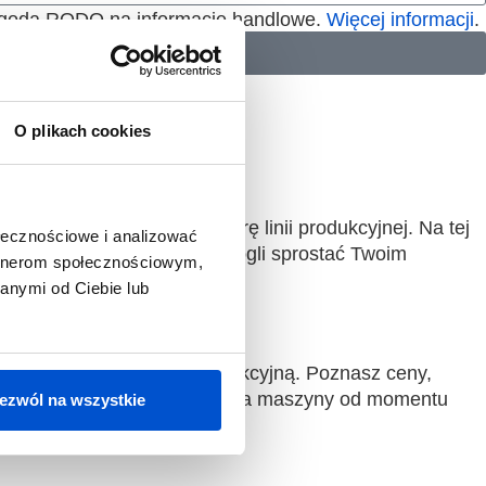
 Zgoda RODO na informacje handlowe.
Więcej informacji
.
O plikach cookies
iznesowe, plany i strukturę linii produkcyjnej. Na tej
ołecznościowe i analizować
cyjnej. Jeśli nie będziemy mogli sprostać Twoim
artnerom społecznościowym,
anymi od Ciebie lub
tybilne z Twoją linią produkcyjną. Poznasz ceny,
est czas zamówienia i wdrożenia maszyny od momentu
ezwól na wszystkie