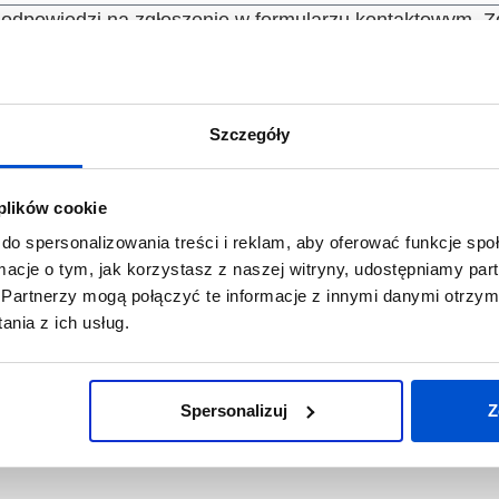
 odpowiedzi na zgłoszenie w formularzu kontaktowym.
Wyślij
acy
Szczegóły
 plików cookie
nsultację. W trakcie konsultacji zapytamy o Twoje cele b
do spersonalizowania treści i reklam, aby oferować funkcje sp
 najlepiej sprawdzą się w przypadku Twojej linii produk
ormacje o tym, jak korzystasz z naszej witryny, udostępniamy p
Partnerzy mogą połączyć te informacje z innymi danymi otrzym
nia z ich usług.
nas modele maszyn do obróbki drewna, które będą kompa
westycji dla każdego modelu. Dowiesz się także, jaki j
Spersonalizuj
Z