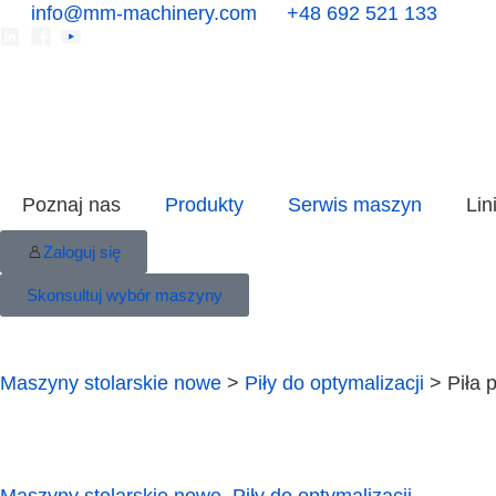
info@mm-machinery.com
+48 692 521 133
Poznaj nas
Produkty
Serwis maszyn
Lin
Zaloguj się
Skonsultuj wybór maszyny
Maszyny stolarskie nowe
>
Piły do optymalizacji
> Piła