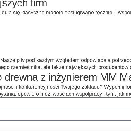
szych firm
dują się klasyczne modele obsługiwane ręcznie. Dyspon
Nasze piły pod każdym względem odpowiadają potrzeb
nego rzemieślnika, ale także największych producentów
o drewna z inżynierem MM M
dajności i konkurencyjności Twojego zakładu? Wypełnij f
 pytania, opowie o możliwościach współpracy i tym, jak