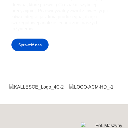
drewna
, które pozwolą Ci działać szybciej i
precyzyjniej. Przewidywalny zwrot z inwestycji i
łatwa integracja z linią produkcyjną, dzięki
szczegółowej analizie technicznej naszych
inżynierów.
Sprawdź nas