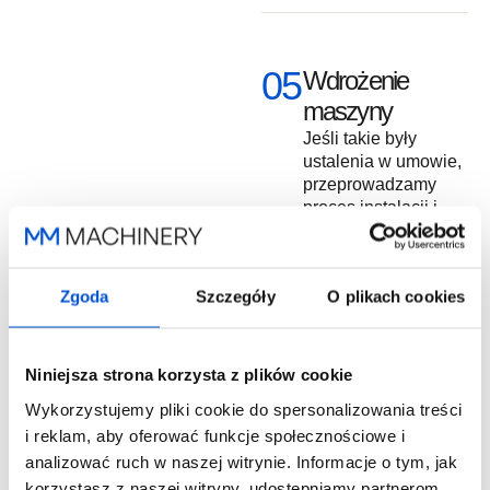
05
Wdrożenie
maszyny
Jeśli takie były
ustalenia w umowie,
przeprowadzamy
proces instalacji i
konfiguracji maszyny
w Twoim zakładzie,
dbając o to, żeby
Zgoda
Szczegóły
O plikach cookies
maszyna była
odpowiednio
zintegrowana i
działała zgodnie z
Niniejsza strona korzysta z plików cookie
Twoimi
Wykorzystujemy pliki cookie do spersonalizowania treści
oczekiwaniami.
i reklam, aby oferować funkcje społecznościowe i
analizować ruch w naszej witrynie. Informacje o tym, jak
korzystasz z naszej witryny, udostępniamy partnerom