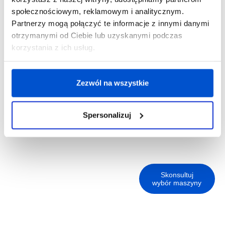
społecznościowym, reklamowym i analitycznym.
06
Partnerzy mogą połączyć te informacje z innymi danymi
Szkolenie
otrzymanymi od Ciebie lub uzyskanymi podczas
pracowników
korzystania z ich usług.
Ważnym punktem
poprawnie
działającej maszyny
Zezwól na wszystkie
czy urządzenia jest
operator, który zna
się na jej obsłudze.
Spersonalizuj
Dlatego zadbamy
również o szkolenie.
Skonsultuj
wybór maszyny