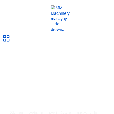
info@mm-machinery.com
+48 692 521 133
Maszyny do drewna,
które zwiększą
wydajność Twojej
produkcji
Starannie wybrane
nowe i używane maszyny do