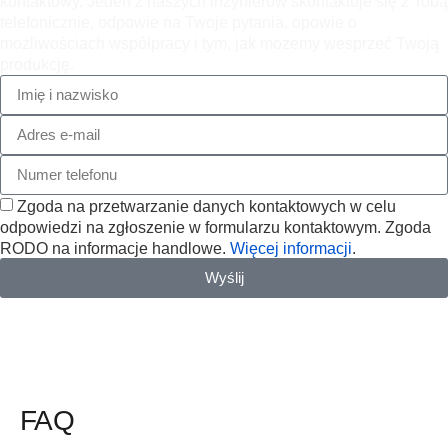
kontaktowy. Jeden z naszych inżynierów skontaktuje się z Tobą
telefonicznie, odpowie na Twoje pytania, opowie o
możliwościach współpracy i tym, jak możemy wesprzeć Twoją
produkcję.
Zgoda na przetwarzanie danych kontaktowych w celu
odpowiedzi na zgłoszenie w formularzu kontaktowym. Zgoda
RODO na informacje handlowe.
Więcej informacji
.
Wyślij
info@mm-machinery.com
+48 692 521 133
FAQ